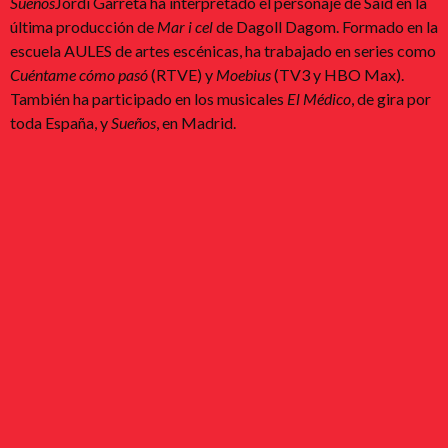
Sueños
Jordi Garreta ha interpretado el personaje de Saïd en la
última producción de
Mar i cel
de Dagoll Dagom. Formado en la
escuela AULES de artes escénicas, ha trabajado en series como
Cuéntame cómo pasó
(RTVE) y
Moebius
(TV3 y HBO Max).
También ha participado en los musicales
El Médico
, de gira por
toda España, y
Sueños
, en Madrid.