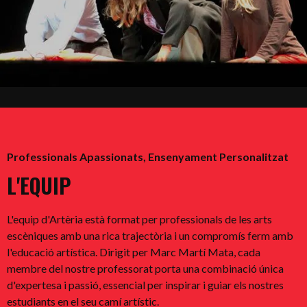
Professionals Apassionats, Ensenyament Personalitzat
L'EQUIP
L'equip d'Artèria està format per professionals de les arts
escèniques amb una rica trajectòria i un compromís ferm amb
l'educació artística. Dirigit per Marc Martí Mata, cada
membre del nostre professorat porta una combinació única
d'expertesa i passió, essencial per inspirar i guiar els nostres
estudiants en el seu camí artístic.